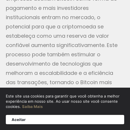
pagamento e mais investidores
institucionais entram no mercado, o
potencial para que a criptomoeda se
estabeleça como uma reserva de valor
confiável aumenta significativamente. Este
processo pode também estimular o
desenvolvimento de tecnologias que
melhoram a escalabilidade e a eficiência
das transações, tornando o Bitcoin mais
prático para o dia a dia.
Este site usa cookies para garantir que você obtenha a melhor
experiência em nosso site. Ao usar nosso site você consente
Além disso, a crescente conscientização
cookies.
Saiba Mais
sobre a importância de ativos escassos no
Aceitar
contexto da inflação pode impulsionar a