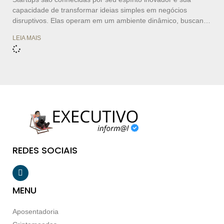
capacidade de transformar ideias simples em negócios
disruptivos. Elas operam em um ambiente dinâmico, buscando
crescimento rápido e soluções escaláveis para problemas
LEIA MAIS
atuais. Se você tem uma ideia de negócio e deseja lançá-la no
mercado, começar uma startup pode ser o caminho ideal.
Neste artigo, vamos explorar os principais passos para
estruturar uma startup de sucesso, desde o planejamento até
a execução, passando por aspectos essenciais como
captação de recursos, desenvolvimento de produtos e
formação de uma equipe sólida. 1. O Que é uma Startup?
Uma startup é uma empresa em
REDES SOCIAIS
MENU
Aposentadoria