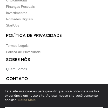
Criptomoedas
Finanças Pessoais
Investimentos
Nômades Digitais
StartUps
POLÍTICA DE PRIVACIDADE
Termos Legais
Política de Privacidade
SOBRE NÓS
Quem Somos
CONTATO
Contato
Este site usa cookies para garantir que você obtenha a melhor
experiência em nosso site. Ao usar nosso site você consente
cookies.
Saiba Mais